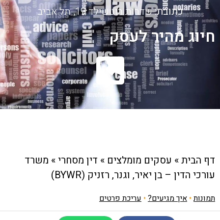
כתובת:
שדרות רוטשילד 19, תל אביב
חיוג מהיר לעסק
דף הבית
»
עסקים מומלצים
»
דין מסחרי
»
משרד
עורכי הדין – בן יאיר, וגנר, רזניק (BYWR)
תמונות
•
איך מגיעים?
•
עריכת פרטים