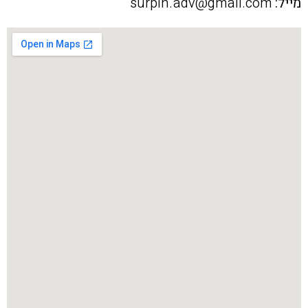
מייל:
surpin.adv@gmail.com