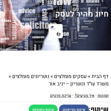
אביב (בניין We TLV)
חיוג מהיר לעסק
דף הבית
»
עסקים מומלצים
»
נוטריונים מומלצים
»
משרד עו"ד ונוטריון – יניב אור
תמונות
•
איך מגיעים?
•
עריכת פרטים
שיתוף:
שיתוף בפייסבוק
שיתוף בווטסאפ