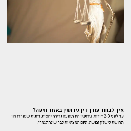
איך לבחור עורך דין גירושין באזור חיפה?
עד לפני 2-3 דורות, גירושין היו תופעה נדירה יחסית, וזוגות שנפרדו חוו
תחושת כישלון ובושה. היום המציאות כבר שונה לגמרי.