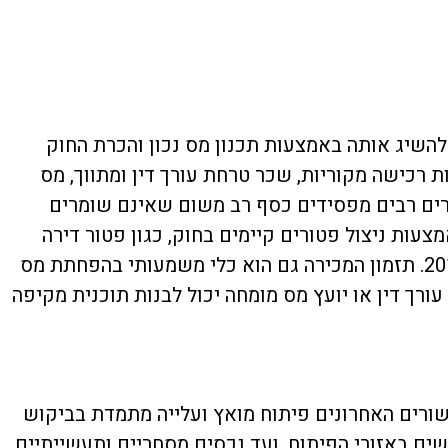
להשיג אותה באמצעות תכנון מס נכון והכרת החוק
 רכישה מקוריות, שכר טרחת עורך דין ומתווך, מס
רים רבים מפסידים כסף רב משום שאינם שומרים
עות ניצול פטורים קיימים בחוק, כגון פטור דירה
יחידה, פטור לדירה שהתקבלה בירושה בתנאים מסוימים, או הקלות במכירת דירות ישנות שנרכשו לפני שנת 2014. תזמון המכירה גם הוא כלי משמעותי בהפחתת מס
רך דין או יועץ מס מומחה יכול לבנות תוכנית מקיפה
שורים האחרונים פיתוח מואץ ועלייה מתמדת בביקוש
שים באזורי הפיתוח, ועד נכסים מסחריים ותעשייתיים