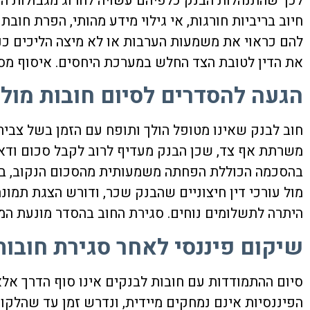
לכך שהתנהלות הבנק כלפיהם עשויה לחרוג מגבולות הח
חיוב בריביות חורגות, אי גילוי מידע מהותי, הפרת חוב
להם כראוי את משמעות הערבות או לא מיצה הליכים כנג
את הדין לטובת הצד החלש במערכת היחסים. איסוף מסמ
הגעה להסדרים לסיום חובות מול 
חוב לבנק שאינו מטופל הולך ותופח עם הזמן בשל צבירת
משרתת אף צד, שכן הבנק מעדיף לרוב לקבל סכום ודאי
בהסכמה הכוללת הפחתה משמעותית מהסכום הנקוב, במיו
מול עורכי דין חיצוניים שהבנק שכר, ודורש הצגת תמונ
היתרה לתשלומים נוחים. סגירת החוב בהסדר מונעת ה
שיקום פיננסי לאחר סגירת חובות
סיום ההתמודדות עם חובות לבנקים אינו סוף הדרך א
הפיננסיות אינם נמחקים מיידית, ונדרש זמן עד שהלקו