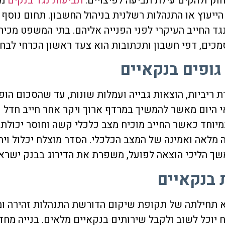
וק ולהקים עילת תביעה לפיצויים.
תביעות נגד בנקים
מו
ת הייעוץ או התנהלות רשלנית בניהול החשבון. תחום נוס
ד החייב העיקרי לפני הפנייה אליהם. בתי המשפט מכיר
כים, דפי חשבון ותכתובות הוא צעד ראשון הכרחי לבחי
גופים בנקאיים
 ריביות, הוצאות גבייה ועמלות שונות, עד שהסכום הופ
 היום מאשר להמשיך במרדף ארוך ויקר אחר חייב חדל פ
חד כאשר החייב מוכיח מצב כלכלי קשה וחוסר יכולת פי
ה מלאה ואמינה של המצב הכלכלי. הסדר מוצלח יכלול וית
משך הליכי הוצאה לפועל, משפרת את הדירוג בבנק ישר
 בנקאיים
לא תחילתה של תקופת שיקום הדורשת התנהלות זהירה ו
ח יוכל לשוב ולקבל שירותים בנקאיים מלאים. בנייה מח