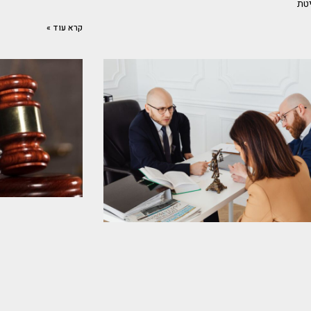
טת
קרא עוד »